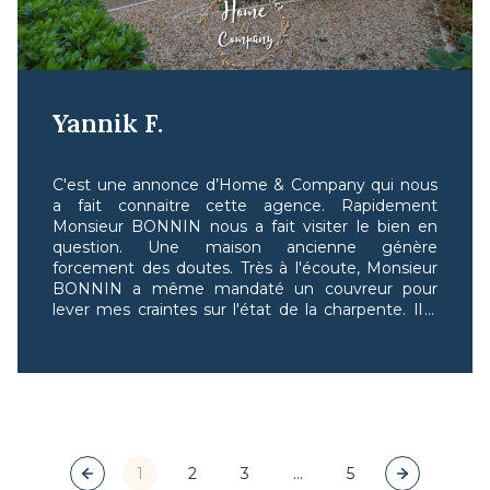
Yannik F.
C'est une annonce d’Home & Company qui nous
a fait connaitre cette agence. Rapidement
Monsieur BONNIN nous a fait visiter le bien en
question. Une maison ancienne génère
forcement des doutes. Très à l'écoute, Monsieur
BONNIN a même mandaté un couvreur pour
lever mes craintes sur l'état de la charpente. Il a
pris chaque étape très au sérieux, avec rapidité,
efficacité, professionnalisme et respect. La
commission d'agence a été très correcte .
Monsieur Bonnin est vraiment un agent de
confiance.
1
2
3
...
5