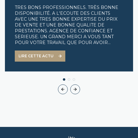
TRES BONS PROFESSIONNELS. TRÈS BONNE
DISPONIBILITÉ. A L'ECOUTE DES CLIENTS
AVEC UNE TRES BONNE EXPERTISE DU PRIX
DE VENTE ET UNE BONNE QUALITE DE
PRESTATIONS. AGENCE DE CONFIANCE ET
SERIEUSE. UN GRAND MERCI A VOUS TANT
POUR VOTRE TRAVAIL QUE POUR AVOIR
VENDU NOTRE MAISON RAPIDEMENT. BONNE
CONTINUATION DANS CE POSTE QUI VOUS
LIRE CETTE ACTU
CONVIENT TRES BIEN. JE RECOMMANDE
CETTE AGENCE POUR LEUR SERIEUX ET LEUR
PROFESSIONNALISME.