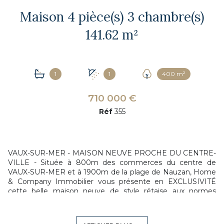
Maison 4 pièce(s) 3 chambre(s)
141.62 m²
1
1
400 m²
710 000 €
Réf
355
VAUX-SUR-MER - MAISON NEUVE PROCHE DU CENTRE-
VILLE - Située à 800m des commerces du centre de
VAUX-SUR-MER et à 1900m de la plage de Nauzan, Home
& Company Immobilier vous présente
en EXCLUSIVITÉ
cette belle maison neuve de style rétaise aux normes
RE2020, développant 142m2 habitables sur une parcelle de
400m2. Dans un environnement calme tout en étant
habité à l'année, elle offre au rez-de-chaussée une entrée