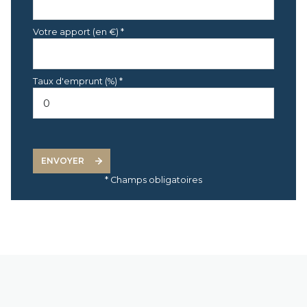
Votre apport (en €) *
Taux d'emprunt (%) *
ENVOYER
* Champs obligatoires