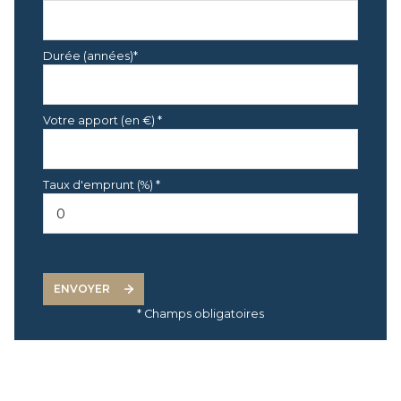
terrasse
m²
piscine
m²
Durée (années)*
terrain de pétanque
m²
stationnement
m²
Votre apport (en €) *
Spa
m²
DIVERS
m²
Taux d'emprunt (%) *
ENVOYER
* Champs obligatoires