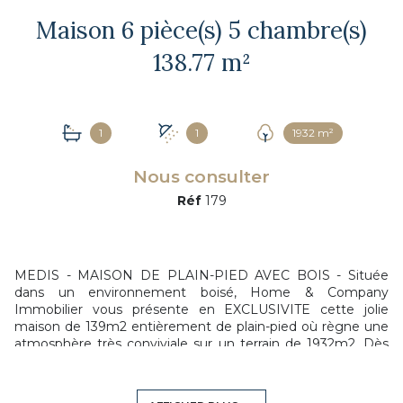
Maison 6 pièce(s) 5 chambre(s)
138.77 m²
1
1
1932 m²
Nous consulter
Réf
179
MEDIS - MAISON DE PLAIN-PIED AVEC BOIS - Située
dans un environnement boisé, Home & Company
Immobilier vous présente en EXCLUSIVITE cette jolie
maison de 139m2 entièrement de plain-pied où règne une
atmosphère très conviviale sur un terrain de 1932m2. Dès
l'entrée, un bel espace séjour se dévoile offrant une pièce
de vie de 61m2 avec une cuisine ouverte aménagée et
équipée. Ce vaste séjour offrant une magnifique vue sur la