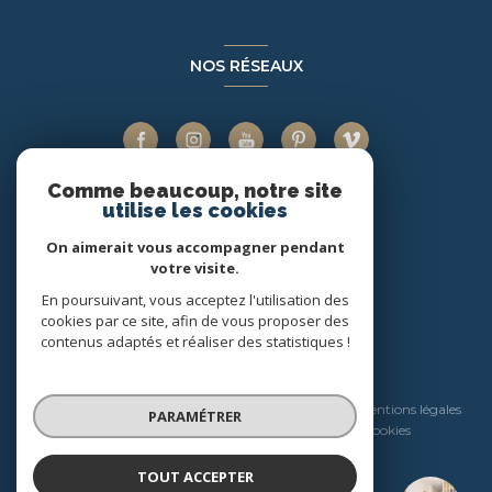
NOS RÉSEAUX
Comme beaucoup, notre site
utilise les cookies
ADHÉRENTS
On aimerait vous accompagner pendant
votre visite.
En poursuivant, vous acceptez l'utilisation des
cookies par ce site, afin de vous proposer des
contenus adaptés et réaliser des statistiques !
© 2026 | Tous droits réservés
Nos honoraires
Nos partenaires
Mentions légales
PARAMÉTRER
Admin
Politique RGPD
Cookies
TOUT ACCEPTER
Réalisé par :