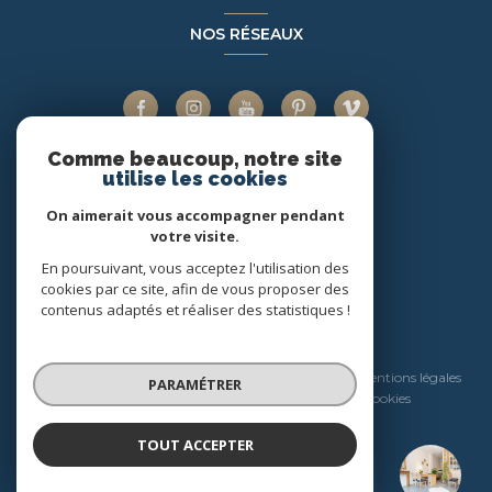
NOS RÉSEAUX
Comme beaucoup, notre site
utilise les cookies
ADHÉRENTS
On aimerait vous accompagner pendant
votre visite.
En poursuivant, vous acceptez l'utilisation des
cookies par ce site, afin de vous proposer des
contenus adaptés et réaliser des statistiques !
© 2026 | Tous droits réservés
Nos honoraires
Nos partenaires
Mentions légales
PARAMÉTRER
Admin
Politique RGPD
Cookies
TOUT ACCEPTER
Réalisé par :
Home & Company Immobilier
Agence