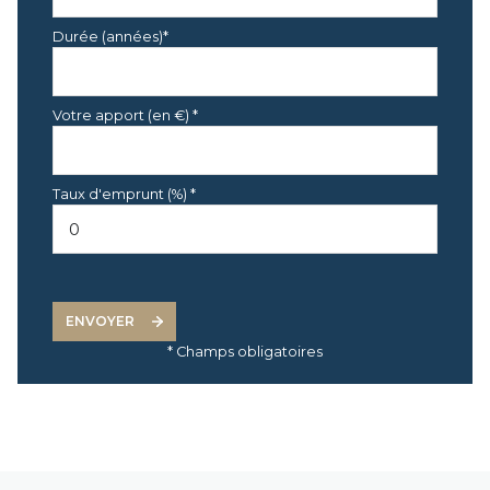
Suite Parentale
22.93 m²
Durée (années)*
CHAMBRE 2
12.95 m²
SDE AVEC WC
5.76 m²
Votre apport (en €) *
DRESSING
4.22 m²
CHAMBRE 4
10.43 m²
Taux d'emprunt (%) *
SDE AVEC WC
2.72 m²
GARAGE
40.39 m²
TERRASSE
115 m²
ENVOYER
DIVERS
m²
* Champs obligatoires