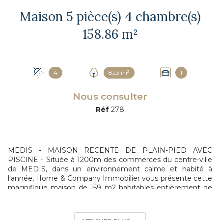
Maison 5 pièce(s) 4 chambre(s)
158.86 m²
4
823 m²
1
Nous consulter
Réf
278
MEDIS - MAISON RECENTE DE PLAIN-PIED AVEC
PISCINE - Située à 1200m des commerces du centre-ville
de MEDIS, dans un environnement calme et habité à
l'année, Home & Company Immobilier vous présente cette
magnifique maison de 159 m2 habitables entièrement de
plain-pied, en excellent état sur un terrain de 823 m2.
Principalement orientée vers ses extérieurs avec de
nombreux pôles, cette maison très lumineuse offre une