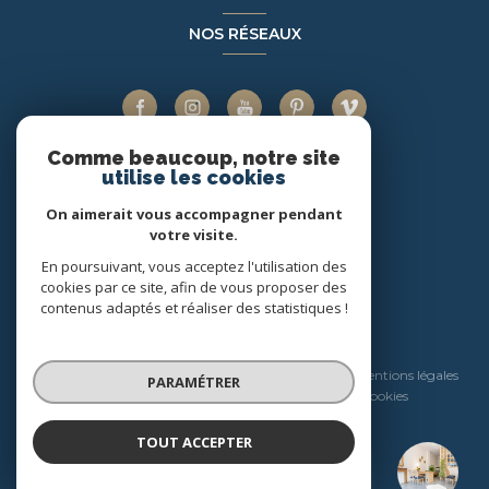
NOS RÉSEAUX
Comme beaucoup, notre site
utilise les cookies
ADHÉRENTS
On aimerait vous accompagner pendant
votre visite.
En poursuivant, vous acceptez l'utilisation des
cookies par ce site, afin de vous proposer des
contenus adaptés et réaliser des statistiques !
© 2026 | Tous droits réservés
Nos honoraires
Nos partenaires
Mentions légales
PARAMÉTRER
Admin
Politique RGPD
Cookies
TOUT ACCEPTER
Réalisé par :
Home & Company Immobilier
Agence