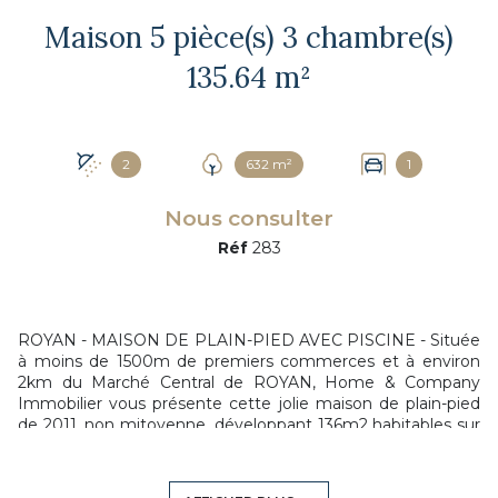
Maison 5 pièce(s) 3 chambre(s)
135.64 m²
2
632 m²
1
Nous consulter
Réf
283
ROYAN - MAISON DE PLAIN-PIED AVEC PISCINE - Située
à moins de 1500m de premiers commerces et à environ
2km du Marché Central de ROYAN, Home & Company
Immobilier vous présente cette jolie maison de plain-pied
de 2011, non mitoyenne, développant 136m2 habitables sur
un terrain de 632m2. Principalement orientée vers ses
extérieurs, cette maison bien entretenue et très
lumineuse, offre une belle pièce de vie de 60m2 avec une