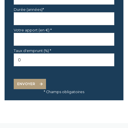
Durée (années)*
Votre apport (en €) *
Taux d'emprunt (%) *
ENVOYER
* Champs obligatoires