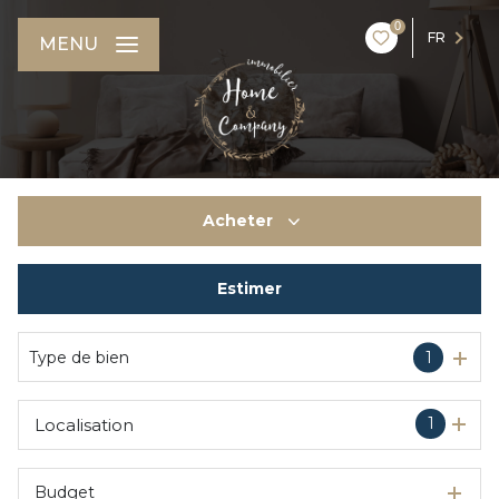
0
FR
MENU
Acheter
Estimer
De l'ancien
Du neuf
Type de bien
1
1
Localisation
Budget