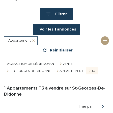
Filtrer
Voir les
1
annonces
Appartement
Réinitialiser
17110 - Saint-Georges-de-Didonne
3 Pièces
AGENCE IMMOBILIÈRE ROYAN
VENTE
ST GEORGES DE DIDONNE
APPARTEMENT
T3
1
Appartements T3 à vendre sur St-Georges-De-
Didonne
Trier par