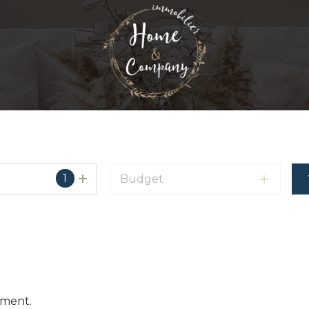
1
Budget
oment.