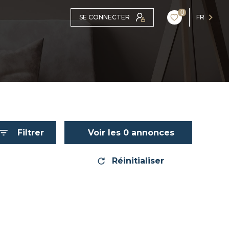
0
SE CONNECTER
FR
Filtrer
Voir les
0
annonces
Réinitialiser