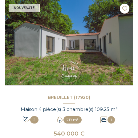
NOUVEAUTÉ
BREUILLET (17920)
Maison 4 pièce(s) 3 chambre(s) 109.25 m²
2
719 m²
1
540 000 €