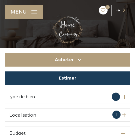
0
FR
MENU
Acheter
Estimer
De l'ancien
Du neuf
Type de bien
1
1
Localisation
Budget